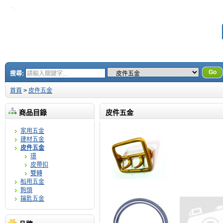
Go
搜尋:
首頁
>
皮件五金
商品目錄
皮件五金
家用五金
建材五金
皮件五金
環
皮帶扣
雙轉
船用五金
鉤頭
鑰匙五金