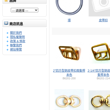
品牌
環
皮帶扣
商店訊息
關於我們
隱私權聲明
政策 & 條款
聯繫我們
網站導覽
2"四方型銅皮帶扣兩隻桿
2-1/4"四方型銅
本色
隻桿本色
B6201-200
B6201-214